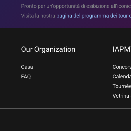
Pronto per un’opportunità di esibizione all’icon
Visita la nostra
pagina del programma dei tour d
Our Organization
IAPM
Casa
Concors
FAQ
Calenda
Tournée
Vetrina 