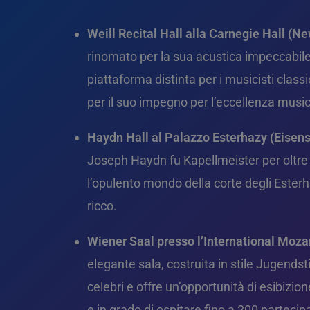
Weill Recital Hall alla Carnegie Hall (Ne
rinomato per la sua acustica impeccabile e
piattaforma distinta per i musicisti class
per il suo impegno per l’eccellenza music
Haydn Hall al Palazzo Esterhazy (Eisenst
Joseph Haydn fu Kapellmeister per oltre 
l’opulento mondo della corte degli Ester
ricco.
Wiener Saal presso l’International Moza
elegante sala, costruita in stile Jugendst
celebri e offre un’opportunità di esibizi
e in grado di ospitare fino a 200 partecipa