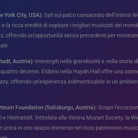
w York City, USA):
Sali sul palco consacrato dell’intima We
 la ricca eredità di ospitare i migliori musicisti del mon
ici, offrendo un’opportunità senza precedenti per mostrare
ale.
adt, Austria):
Immergiti nella grandiosità e nella storia 
quattro decenni. Esibirsi nella Haydn Hall offre una conn
hazy, offrendo un’esperienza indimenticabile in un ambie
rteum Foundation (Salisburgo, Austria):
Scopri l’eccezion
il e Heimatstil. Intitolata alla Vienna Mozart Society, la 
one unica in uno spazio immerso nel ricco patrimonio musica
nti.