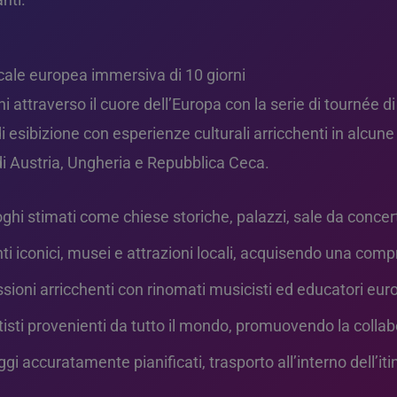
icale europea immersiva di 10 giorni
rni attraverso il cuore dell’Europa con la serie di tourné
sibizione con esperienze culturali arricchenti in alcune d
i di Austria, Ungheria e Repubblica Ceca.
uoghi stimati come chiese storiche, palazzi, sale da concerto
iconici, musei e attrazioni locali, acquisendo una comp
sioni arricchenti con rinomati musicisti ed educatori euro
rtisti provenienti da tutto il mondo, promuovendo la colla
ggi accuratamente pianificati, trasporto all’interno dell’iti