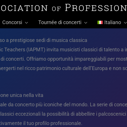
Concorsi
Tournée di concerti
Italiano
so a prestigiose sedi di musica classica
c Teachers (IAPMT) invita musicisti classici di talento a 
di concerti. Offriamo opportunità impareggiabili per mostra
rgerti nel ricco patrimonio culturale dell’Europa e non sol
ione unica nella vita
sale da concerto più iconiche del mondo. La serie di conc
sici eccezionali la possibilità di abbellire i palcoscenici
tivamente il tuo profilo professionale.