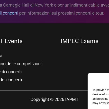
ica Carnegie Hall di New York o per un’indimenticabile avv
i concerti
per informazioni sui prossimi concerti e tour.
T Events
IMPEC Exams
i
rio delle competizioni
 di concerti
dei concerti
To provide t
device infor
Copyright © 2026 IAPMT
as browsing 
may adversel