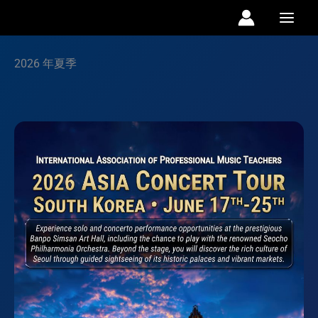
跳
至
内
2026 年夏季
容