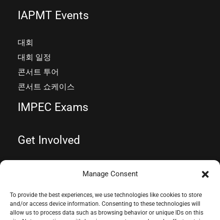
IAPMT Events
대회
대회 일정
콘서트 투어
콘서트 쇼케이스
IMPEC Exams
Get Involved
Manage Consent
To provide the best experiences, we use technologies like cookies to store
Copyright © 2026 IAPMT
and/or access device information. Consenting to these technologies will
allow us to process data such as browsing behavior or unique IDs on this